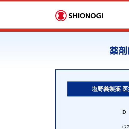
塩野義製薬 
I
パ